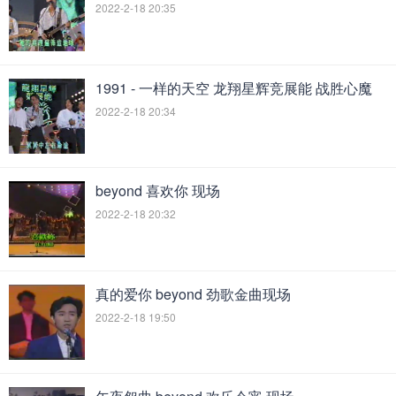
2022-2-18 20:35
1991 - 一样的天空 龙翔星辉竞展能 战胜心魔
2022-2-18 20:34
beyond 喜欢你 现场
2022-2-18 20:32
真的爱你 beyond 劲歌金曲现场
2022-2-18 19:50