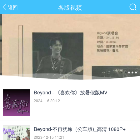
各版视频
返回
Beyond - 《喜欢你》放暑假版MV
2024-1-6 20:12
Beyond-不再犹豫（公车版)_高清 1080P+
2023-12-15 11:21