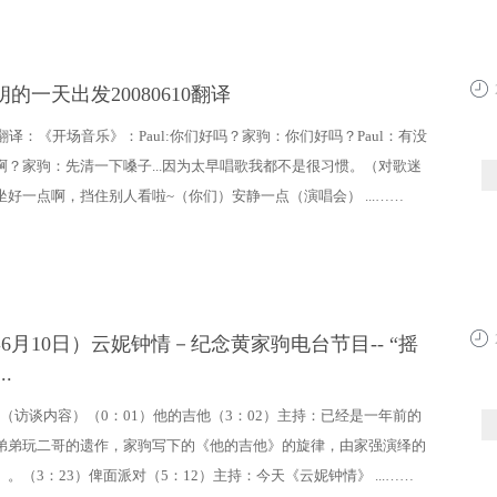
朗的一天出发20080610翻译
17:2
翻译：《开场音乐》：Paul:你们好吗？家驹：你们好吗？Paul：有没
啊？家驹：先清一下嗓子...因为太早唱歌我都不是很习惯。（对歌迷
好一点啊，挡住别人看啦~（你们）安静一点（演唱会） ...……
9年6月10日）云妮钟情－纪念黄家驹电台节目-- “摇
20:4
..
 3 – （访谈内容）（0：01）他的吉他（3：02）主持：已经是一年前的
弟弟玩二哥的遗作，家驹写下的《他的吉他》的旋律，由家强演绎的
。（3：23）俾面派对（5：12）主持：今天《云妮钟情》 ...……