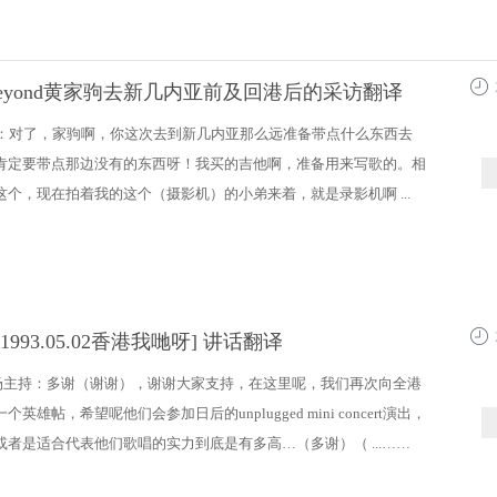
年Beyond黄家驹去新几内亚前及回港后的采访翻译
22:2
：对了，家驹啊，你这次去到新几内亚那么远准备带点什么东西去
肯定要带点那边没有的东西呀！我买的吉他啊，准备用来写歌的。相
这个，现在拍着我的这个（摄影机）的小弟来着，就是录影机啊 ...
[1993.05.02香港我哋呀] 讲话翻译
17:3
-开场主持：多谢（谢谢），谢谢大家支持，在这里呢，我们再次向全港
英雄帖，希望呢他们会参加日后的unplugged mini concert演出，
或者是适合代表他们歌唱的实力到底是有多高…（多谢）（ ...……