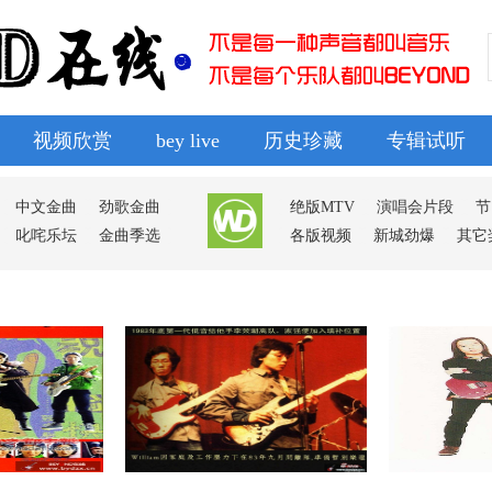
视频欣赏
bey live
历史珍藏
专辑试听
排行榜
导读
广播
群组
动态
中文金曲
劲歌金曲
绝版MTV
演唱会片段
节
叱咤乐坛
金曲季选
各版视频
新城劲爆
其它