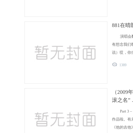
881在晴
演唱会
有想念我们
说）哎，你坐
1389
（200
滚之名” .
Part
作品啦。有
《他的吉他》