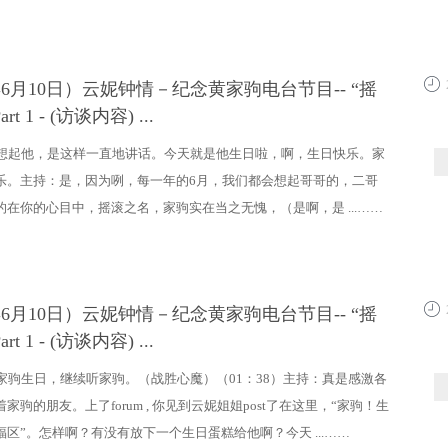
9年6月10日）云妮钟情－纪念黄家驹电台节目-- “摇
20:4
t 1 - (访谈内容) ...
想起他，是这样一直地讲话。今天就是他生日啦，啊，生日快乐。家
乐。主持：是，因为咧，每一年的6月，我们都会想起哥哥的，二哥
的在你的心目中，摇滚之名，家驹实在当之无愧，（是啊，是 ...……
9年6月10日）云妮钟情－纪念黄家驹电台节目-- “摇
20:4
t 1 - (访谈内容) ...
家驹生日，继续听家驹。（战胜心魔）（01：38）主持：真是感激各
家驹的朋友。上了forum , 你见到云妮姐姐post了在这里，“家驹！生
区”。怎样啊？有没有放下一个生日蛋糕给他啊？今天 ...……