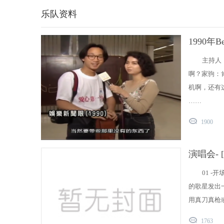
在
乐队资料
线
1990
主持人
啊？家驹：
机啊，还有
……
1900
演唱会- 
01 
的歌星发出一个
用真刀真枪
1763