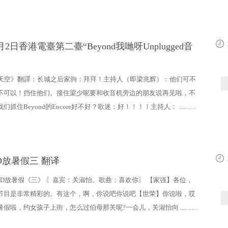
5月2日香港電臺第二臺“Beyond我哋呀Unplugged音
17:4
天空》翻譯：长城之后家驹：拜拜！主持人（即梁兆辉）：他们可不
不可以！挡住他们。接住梁少呢要和收音机旁边的朋友说再见啦，不
们抓住Beyond的Encore好不好？歌迷：好！！！！主持人： ...……
ND放暑假三 翻译
14:0
OND放暑假《三》 〖嘉宾：关淑怡。歌曲：喜欢你〗 【家强】各位，
节目是非常精彩的。有这个，啊，你说吧你说吧【世荣】你说啦，哎
假啦，约女孩子上街，怎么过伯母那关呢?一会儿，关淑怡向 ...……