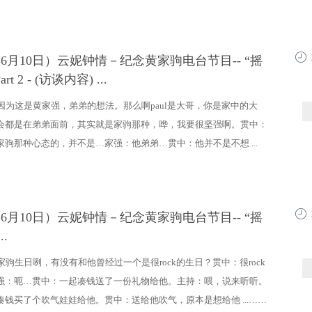
9年6月10日）云妮钟情－纪念黄家驹电台节目-- “摇
20:4
t 2 - (访谈内容) ...
因为这是黄家强，弟弟的想法。那么啊paul是大哥，你是家中的大
会都是在弟弟面前，其实就是家驹那种，哗，我要很坚强啊。贯中：
家驹那种心态的，并不是…家强：他弟弟…贯中：他并不是不想 ...
9年6月10日）云妮钟情－纪念黄家驹电台节目-- “摇
20:4
..
家驹生日咧，有没有和他曾经过一个是很rock的生日？贯中：很rock
强：呃…贯中：一起凑钱送了一份礼物给他。主持：喂，说来听听。
凑钱买了个吹气娃娃给他。贯中：送给他吹气，原本是想给他 ...……