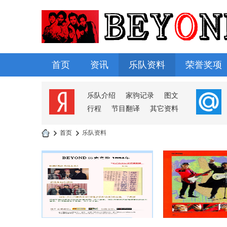
首页
资讯
乐队资料
荣誉奖项
淘帖
日志
相册
分享
记录
乐队介绍
家驹记录
图文
行程
节目翻译
其它资料
›
首页
›
乐队资料
B
E
Y
O
N
D