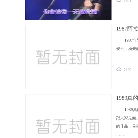
1891
1987
198
俊云，潘先丽，孙凯麟 (
------------
2120
1989
198
跟大家见面
的作品，希望
……