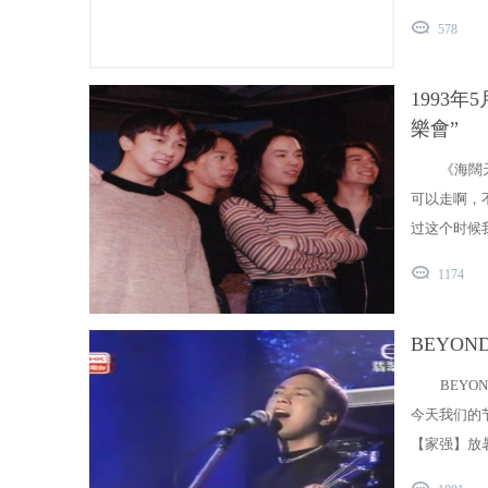
578
1993年
樂會”
《海闊
可以走啊，
过这个时候我
1174
BEYO
BEY
今天我们的
【家强】放暑