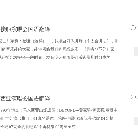
生命接触演唱会国语翻译
14:2
怨曲》家驹：梗嘛（这样） ，我系吾好识讲野（不太会讲话），那
们的音乐能给大家，能够领略我们的喜怒哀乐。《是错也不分》家
队已经出左好长一段时间。梗有没人知道我们乐队是几时组成的 ...
马来西亚演唱会国语翻译
14:2
993年地点：马来西亚出场成员：BEYOND---黄家驹/黄家强/黄贯中
）/叶世荣演出曲目：01真的爱你 02和平与爱 03命运是你家 04妄想
长城 07完全的爱吧 08不再犹豫 09海阔天空------------------ ...……