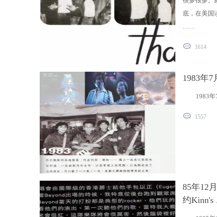
很多很多。
底，在美国
……
1614
1983年
1983
1557
85年12
约Kinn's .