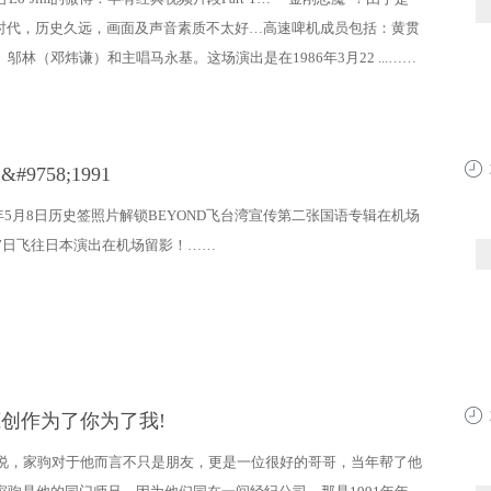
带时代，历史久远，画面及声音素质不太好…高速啤机成员包括：黄贯
邬林（邓炜谦）和主唱马永基。这场演出是在1986年3月22 ...……
9758;1991
11:5
91年5月8日历史签照片解锁BEYOND飞台湾宣传第二张国语专辑在机场
17日飞往日本演出在机场留影！……
年底创作为了你为了我!
11:4
说，家驹对于他而言不只是朋友，更是一位很好的哥哥，当年帮了他