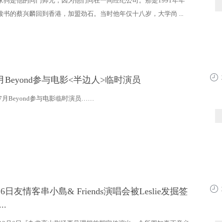
家驹是他的同门师兄，因为他们同在一间经纪公司。那是1991年年
读书的蔡兴麟回到香港，加盟劲石。当时他年仅十八岁，大学尚 ...
7月Beyond参与电影<半边人>临时演员
22:4
年7月Beyond参与电影临时演员……
月6日友情客串小島& Friends演唱会被Leslie发掘签
22:0
..