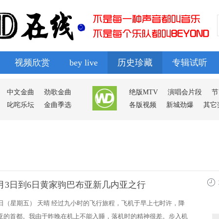
视频欣赏
bey live
历史珍藏
专辑试听
排行榜
导读
广播
群组
动态
中文金曲
劲歌金曲
绝版MTV
演唱会片段
节
叱咤乐坛
金曲季选
各版视频
新城劲爆
其它
年8月3日到6日黄家驹巴布亚新几内亚之行
13:0
日（星期五） 天晴 经过九小时的飞行旅程，飞机于早上七时许，降
亚的首都。我由于昨晚在机上不能入睡，落机时的精神很差。步入机