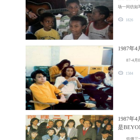
在
场一间彷如
线
1826
1987
87-
1584
1987
是BEYO
饥饿三