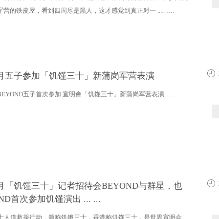
军营的铁皮屋，看到四周尽是黑人，这才感觉到真正对一 ...……
年4月五子参加「饥馑三十」新蒲岗军营表演
12:5
4月BEYOND五子首次参加 宣明會「饥馑三十」新蒲岗军营表演……
年4月「饥馑三十」记者招待会BEYOND与群星，也
12:4
ND首次参加饥馑演出 ... ...
十人道救援行动，简称饥饿三十，香港称饥馑三十，是世界宣明会