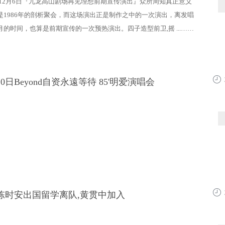
5年12月6日『九龙高山剧场再见理想前期宣传演出』众所周知真正意义
是1986年的剖析聚会，而这场演出正是制作之中的一次演出，离发唱
的时间，也算是前期宣传的一次预热演出。四子造型前卫,摇 ...……
20日Beyond自资永遠等待 85'明爱演唱会
21:5
月陈时安出国留学离队,黄贯中加入
21:4