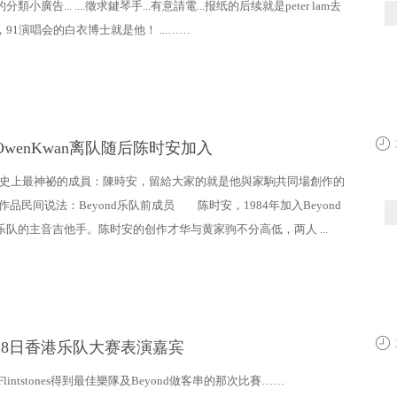
類小廣告... ....徵求鍵琴手...有意請電...报纸的后续就是peter lam去
91演唱会的白衣博士就是他！ ...……
OwenKwan离队随后陈时安加入
10:5
ond史上最神祕的成員：陳時安，留給大家的就是他與家駒共同場創作的
經典作品民间说法：Beyond乐队前成员 陈时安，1984年加入Beyond
乐队的主音吉他手。陈时安的创作才华与黄家驹不分高低，两人 ...
月18日香港乐队大赛表演嘉宾
10:5
年Flintstones得到最佳樂隊及Beyond做客串的那次比賽……