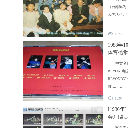
（台湾称为
苦的活动。
……
1573
1988年
体育馆举行两
中文名
BEYOND
BEYOND
育 ...……
1936
[1986年]
会》[高速
转自老占