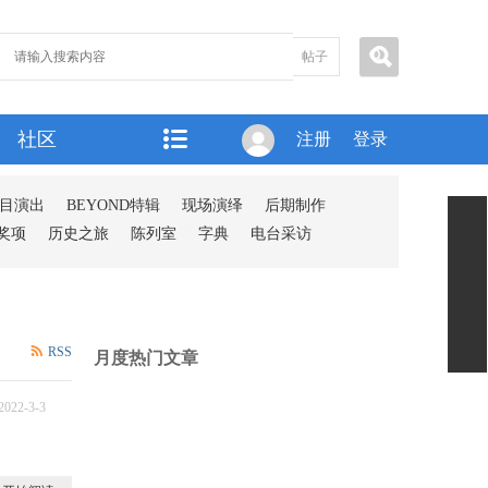
帖子
社区
注册
登录
目演出
BEYOND特辑
现场演绎
后期制作
奖项
历史之旅
陈列室
字典
电台采访
RSS
月度热门文章
2022-3-3
7