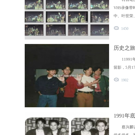
VHS录像
中、叶世荣、
1450
历史之旅&#
119
留影，5月
1902
1991
蔡兴麟