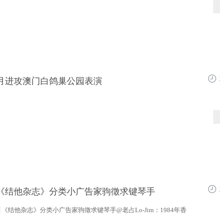
年x月进攻澳门白鸽巢公园表演
10:5
月《结他杂志》分类小广告家驹徵求键琴手
10:5
月《结他杂志》分类小广告家驹徵求键琴手@老占Lo-Jim：1984年香