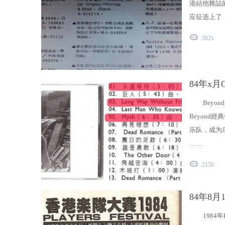
港結他雜誌的分
应征选上了，
2021
84年x月
Bey
Beyond
乐队，成为
……
2150
84年8
1984