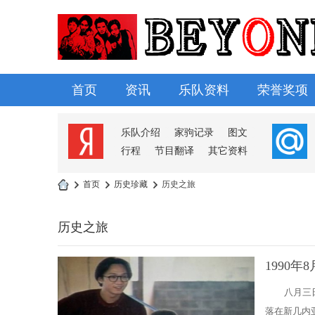
首页
资讯
乐队资料
荣誉奖项
淘帖
日志
相册
分享
记录
乐队介绍
家驹记录
图文
行程
节目翻译
其它资料
›
首页
›
历史珍藏
›
历史之旅
B
E
历史之旅
Y
1990
O
N
八月三
D
落在新几内