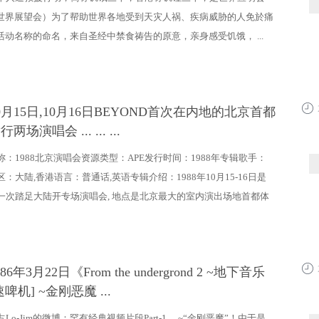
世界展望会）为了帮助世界各地受到天灾人祸、疾病威胁的人免於痛
活动名称的命名，来自圣经中禁食祷告的原意，亲身感受饥饿， ...
10月15日,10月16日BEYOND首次在内地的北京首都
11:0
场演唱会 ... ... ...
称：1988北京演唱会资源类型：APE发行时间：1988年专辑歌手：
地区：大陆,香港语言：普通话,英语专辑介绍：1988年10月15-16日是
第一次踏足大陆开专场演唱会, 地点是北京最大的室内演出场地首都体
 86年3月22日《From the undergrond 2 ~地下音乐
10:5
啤机] ~金刚恶魔 ...
Lo-Jim的微博：罕有经典视频片段Part-1… ~“金刚恶魔”！由于是