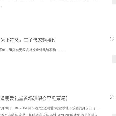
…
『无休止符奖』三子代家驹接过
22:3
不够，组委会更应该补发金针奖给家驹``……
坚道明爱礼堂首场演唱会罕见票尾】
13:5
年7月20日，BEYOND乐队在“坚道明爱”礼堂以地下乐团的身份,开了一
"首个演唱会,这是一场赔钱音乐会,不过BEYOND的才华,也总算被人