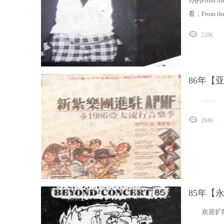
办的From 
看，From t
2286
86年【
……
2046
85年【
欢迎扩