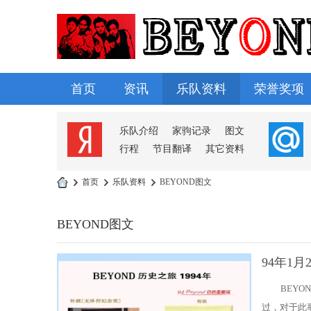
首页
资讯
乐队资料
荣誉奖项
淘帖
日志
相册
分享
记录
乐队介绍
家驹记录
图文
行程
节目翻译
其它资料
›
首页
›
乐队资料
›
BEYOND图文
B
E
BEYOND图文
Y
94年1
O
N
BEYO
D
过，对于此