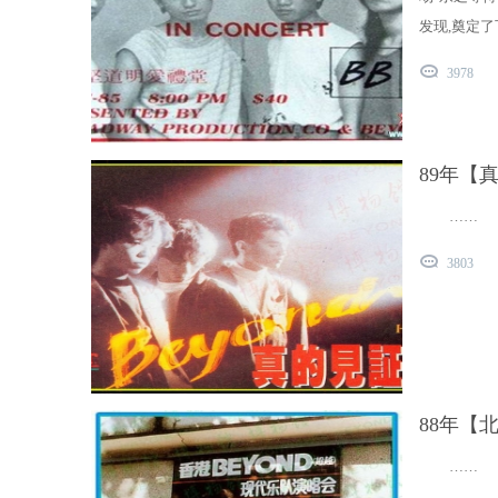
发现,奠定了
3978
89年【
……
3803
88年【
……