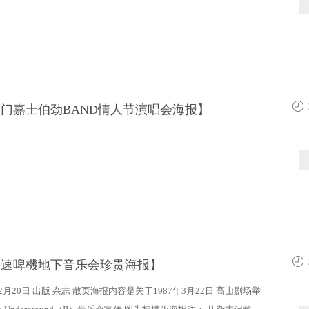
澳门嘉士伯劲BAND情人节演唱会海报】
13:4
高速啤機地下音乐会珍贵海报】
13:4
年2月20日 出版 杂志 散页海报内容是关于1987年3月22日 高山剧场举