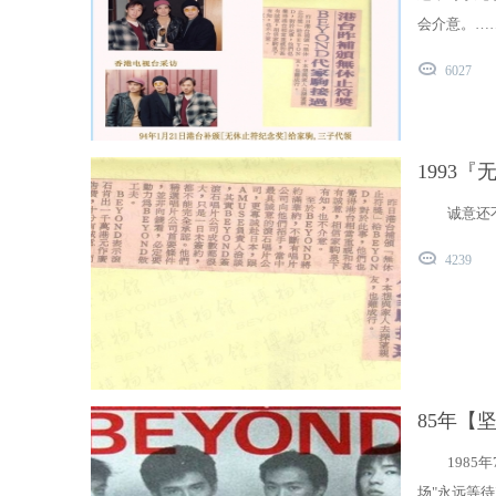
在
会介意。…
线
6027
1993
诚意还
4239
85年【
1985
场"永远等待