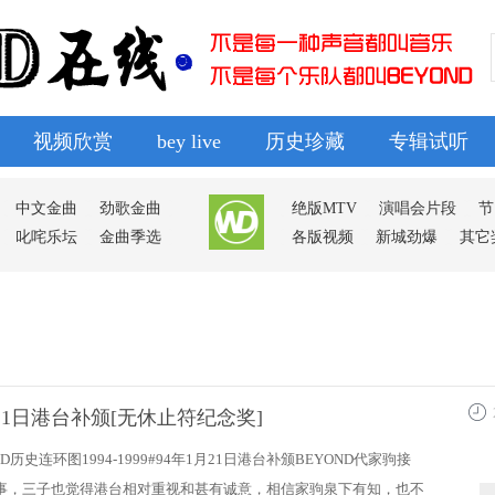
视频欣赏
bey live
历史珍藏
专辑试听
排行榜
导读
广播
群组
动态
中文金曲
劲歌金曲
绝版MTV
演唱会片段
节
叱咤乐坛
金曲季选
各版视频
新城劲爆
其它
月21日港台补颁[无休止符纪念奖]
17:1
ND历史连环图1994-1999#94年1月21日港台补颁BEYOND代家驹接
事，三子也觉得港台相对重视和甚有诚意，相信家驹泉下有知，也不