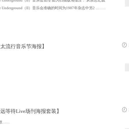
the Underground（II）音乐会宣传 图为扫描版海报注： 从杂志记载
he Underground（II）音乐会准确的时间为1987年杂志中另2 ...……
亚太流行音乐节海报】
13:4
永远等待Live场刊海报套装】
13:4
散……