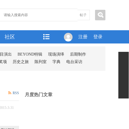
帖子
社区
注册
登录
目演出
BEYOND特辑
现场演绎
后期制作
奖项
历史之旅
陈列室
字典
电台采访
RSS
月度热门文章
2015-3-31
0