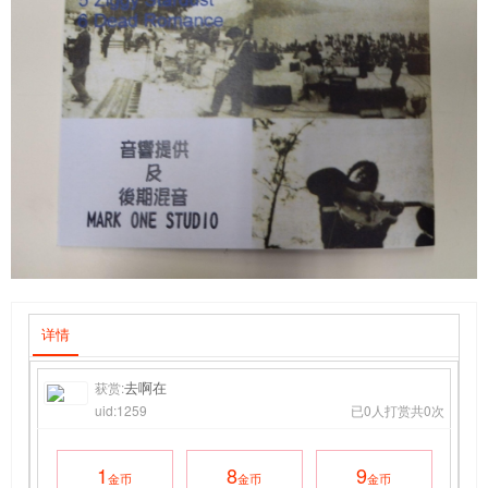
详情
去啊在
获赏:
uid:1259
已0人打赏共0次
1
8
9
金币
金币
金币