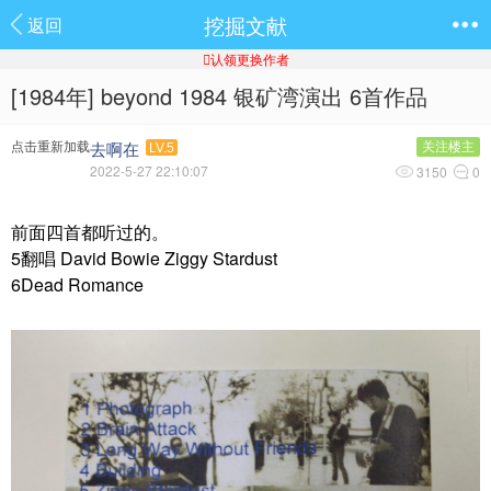
挖掘文献
返回

认领更换作者
[1984年] beyond 1984 银矿湾演出 6首作品
点击重新加载
去啊在
关注楼主
LV.5
2022-5-27 22:10:07
3150
0
前面四首都听过的。
5翻唱 David Bowie Ziggy Stardust
6Dead Romance