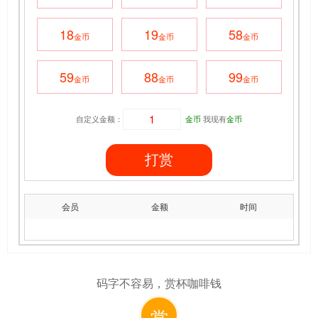
18
19
58
金币
金币
金币
59
88
99
金币
金币
金币
自定义金额：
金币
我现有
金币
打赏
会员
金额
时间
码字不容易，赏杯咖啡钱
赏